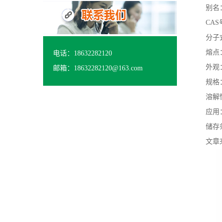
别名
CAS号
分子式
熔点：
电话：18632282120
外观
邮箱：18632282120@163.com
规格：
溶解
应用
储存
文章