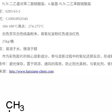
：N,N-二乙基对苯二胺硫酸盐、4-氨基-N,N-二乙苯胺硫酸盐
：6283-63-2
：C10H18N2O4S
184-186°C沸点：274-275°C
：白色至灰白色结晶粉末，易氧化呈粉红色或淡红色
25kg/桶
性：易溶于水，微溶于醇
：作为彩色胶片的核心显影成分，参与显影过程中的氧化还原反应，形成
条件：避光保存，置于阴凉、通风的库房，防止阳光直射。与氧化剂、食
来源：
http://
www.haixiang-chem.com