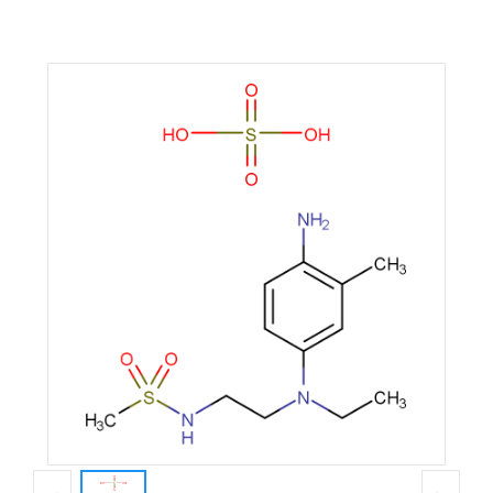
基]-间甲基-对苯二胺硫酸盐 彩色显影剂CD-3