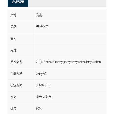
产品详请
产地
海南
品牌
天祥化工
货号
用途
2-[(4-Amino-3-methylphenyl)ethylamino]ethyl sulfate
英文名称
包装规格
25kg/桶
25646-71-3
CAS编号
别名
彩色显影剂
99%
纯度