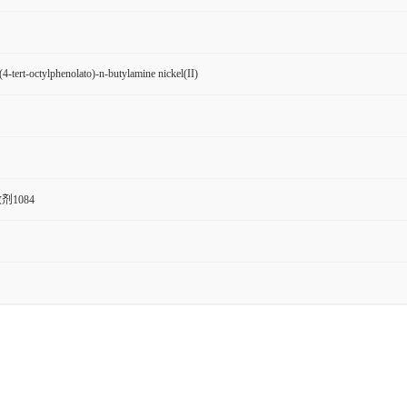
(4-tert-octylphenolato)-n-butylamine nickel(II)
1084