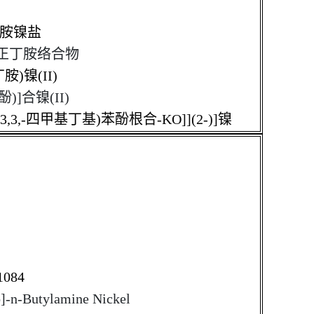
丁胺镍盐
镍-正丁胺络合物
胺)镍(II)
)]合镍(II)
1,1,3,3,-四甲基丁基)苯酚根合-KO]](2-)]镍
 1084
o]-n-Butylamine Nickel