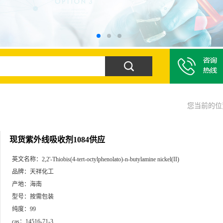
您当前的
现货紫外线吸收剂1084供应
英文名称：
2,2'-Thiobis(4-tert-octylphenolato)-n-butylamine nickel(II)
品牌：
天祥化工
产地：
海南
型号：
按需包装
纯度：
99
cas：
14516-71-3