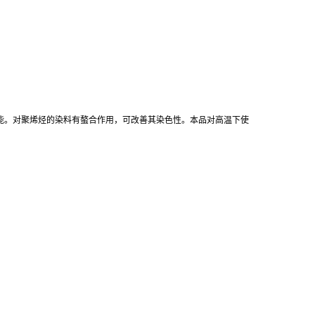
的功能。对聚烯烃的染料有螯合作用，可改善其染色性。本品对高温下使