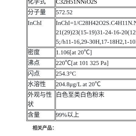
化学式
C32H51NNiO2S
分子量
572.52
InChI
InChI=1/C28H42O2S.C4H11N.Ni/
21(29)23(15-19)31-24-16-20(12
5;/h11-16,29-30H,17-18H2,1-10
密度
1.106[at 20℃]
沸点
220℃[at 101 325 Pa]
闪点
254.3°C
水溶性
204.8μg/L at 20℃
外观与性
白色至类白色粉末
状
含量
99%以上
相关产品：