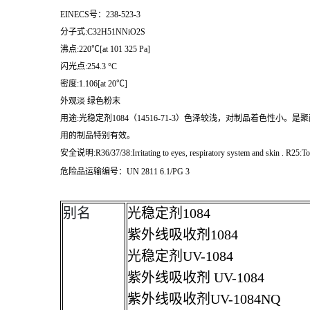
EINECS号：238-523-3
分子式:C32H51NNiO2S
沸点:220℃[at 101 325 Pa]
闪光点:254.3 °C
密度:1.106[at 20℃]
外观淡 绿色粉末
用途:光稳定剂1084（14516-71-3）色泽较浅，对制品着
用的制品特别有效。
安全说明:R36/37/38:Irritating to eyes, respiratory system and skin . R25:To
危险品运输编号：UN 2811 6.1/PG 3
别名
光稳定剂
1084
紫外线吸收剂
1084
光稳定剂
UV-1084
紫外线吸收剂
UV-1084
紫外线吸收剂
UV-1084NQ