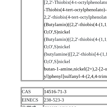
[2,2'-Thiobix(4-t-octylphenolat
-Thiobis(4-tert-octylphenolato)
2,2'-thiobis(4-tert-octylphenola
(Butylamin)((2,2′-thiobis(4-(1,1
O,O′,S)nickel
(Butylamin)((2,2'-thiobis(4-(1,1
O,O',S)nickel
(butylamine)[[2,2'-thiobis[4-(1,
O,O',S]nickel
butan-1-amine,nickel(2+),2-[2-o
yl)phenyl]sulfanyl-4-(2,4,4-tri
CAS
14516-71-3
EINECS
238-523-3