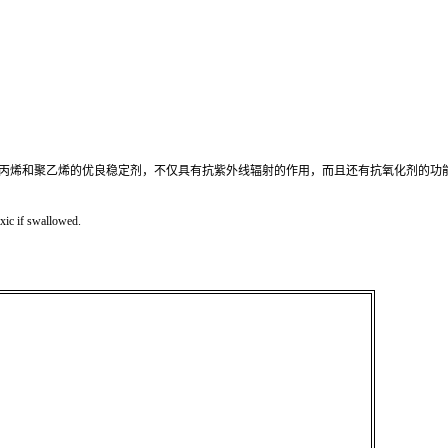
色性小。是聚丙烯和聚乙烯的优良稳定剂，不仅具有抗紫外线辐射的作用，而且还有抗氧化剂
xic if swallowed.