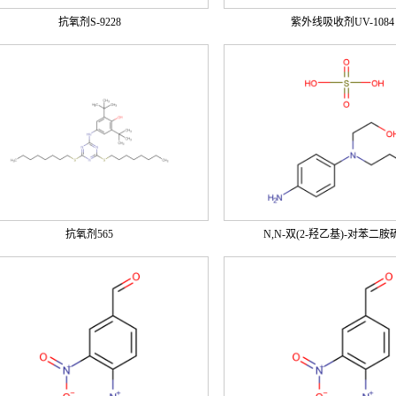
抗氧剂S-9228
紫外线吸收剂UV-1084
抗氧剂565
N,N-双(2-羟乙基)-对苯二