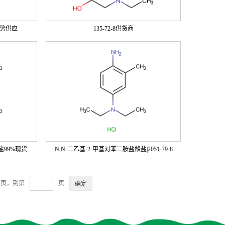
优势供应
135-72-8供货商
盐99%现货
N,N-二乙基-2-甲基对苯二胺盐酸盐|2051-79-8
4页，到第
页