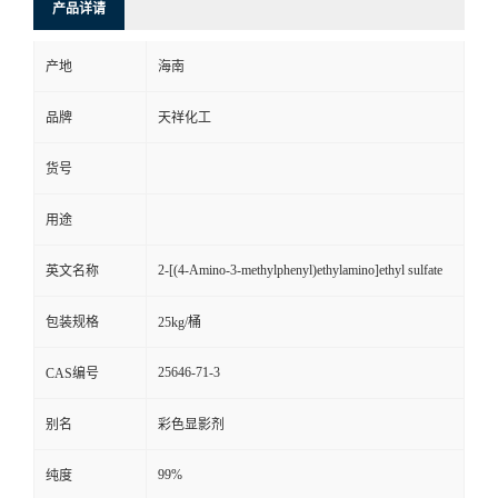
产品详请
产地
海南
品牌
天祥化工
货号
用途
2-[(4-Amino-3-methylphenyl)ethylamino]ethyl sulfate
英文名称
包装规格
25kg/桶
25646-71-3
CAS编号
别名
彩色显影剂
99%
纯度