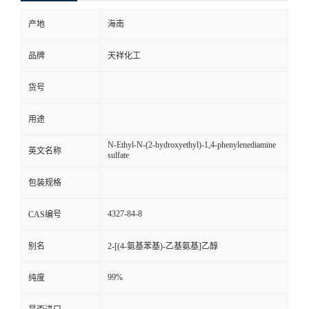
产地
海南
品牌
天祥化工
货号
用途
N-Ethyl-N-(2-hydroxyethyl)-1,4-phenylenediamine
英文名称
sulfate
包装规格
4327-84-8
CAS编号
别名
2-[(4-氨基苯基)-乙基氨基]乙醇
99%
纯度