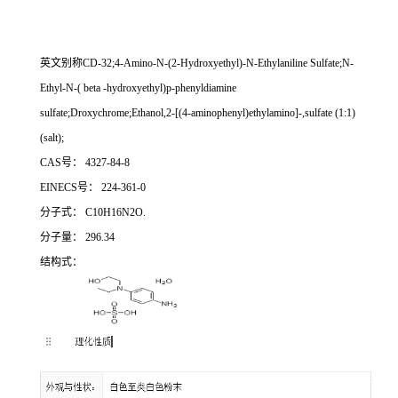
英文别称
CD-32;4-Amino-N-(2-Hydroxyethyl)-N-Ethylaniline Sulfate;N-
Ethyl-N-( beta -hydroxyethyl)p-phenyldiamine
sulfate;Droxychrome;Ethanol,2-[(4-aminophenyl)ethylamino]-,sulfate (1:1)
(salt);
CAS号： 4327-84-8
EINECS号： 224-361-0
分子式：
C10H16N2O.
分子量：
296.34
结构式：