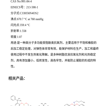
CAS No:991-84-4
EINECS号：213-590-1
分子式:C33H56N4OS2
沸点:670.7 °C at 760 mmHg
闪光点:359.4 °C
折射率:1.558
密度:1.07
用途:是一种高分子多功能受阻酚类抗氧剂，主要适用于不饱和橡胶的
后加工稳定处理，对弹性体非常有效，能保护材料在生产，加工和最终
使用过程中不发生热氧化降解。是多种树脂优良抗氧化剂和光热稳定
剂，具有添加量小，低挥发性，高色牢性，并能防止凝胶的形成的特
性。
相关产品：