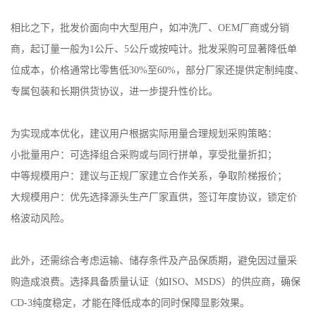
相比之下，批发价面向中大型用户，如冲洗厂、
OEM
厂商或分销
商，起订量一般为
1
公斤、
5
公斤或按吨计。批发采购可显著降低单
位成本，价格通常比零售低
30%
至
60%
，部分厂家还提供定制纯度、
专属包装和长期供货协议，进一步提升性价比。
为实现成本优化，建议用户根据实际用量合理规划采购策略：
小批量用户：可选择组合采购或与同行拼单，享受批量折扣；
中等规模用户：建议与正规厂家建立合作关系，争取阶梯报价；
大规模用户：优先选择源头生产厂家直供，签订年度协议，锁定价
格波动风险。
此外，还需综合考虑运输、储存条件及产品保质期，避免因过量采
购造成浪费。选择具备质量认证（如
ISO
、
MSDS
）的供应商，确保
CD-3
纯度稳定，才能在降低成本的同时保障显影效果。