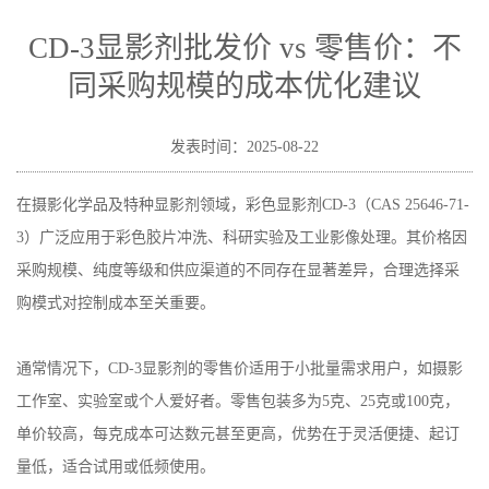
价：不同采购规模的成本优化建议
CD-3显影剂批发价 vs 零售价：不
同采购规模的成本优化建议
发表时间：2025-08-22
在摄影化学品及特种显影剂领域，彩色显影剂CD-3（CAS 25646-71-
3）广泛应用于彩色胶片冲洗、科研实验及工业影像处理。其价格因
采购规模、纯度等级和供应渠道的不同存在显著差异，合理选择采
购模式对控制成本至关重要。
通常情况下，
CD-3
显影剂的零售价适用于小批量需求用户，如摄影
工作室、实验室或个人爱好者。零售包装多为
5
克、
25
克或
100
克，
单价较高，每克成本可达数元甚至更高，优势在于灵活便捷、起订
量低，适合试用或低频使用。