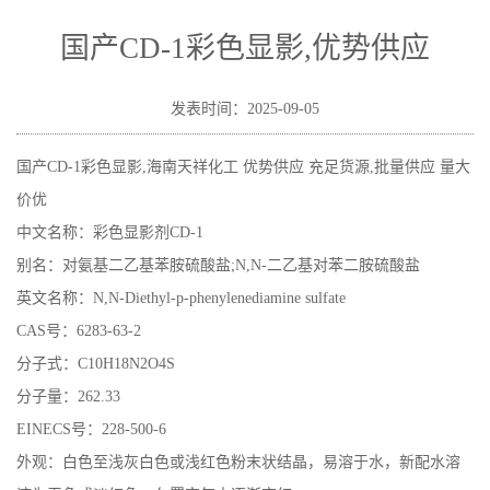
应
国产CD-1彩色显影,优势供应
发表时间：2025-09-05
国产CD-1彩色显影,海南天祥化工 优势供应 充足货源,批量供应 量大
价优
中文名称
：彩色显影剂
CD-1
别名
：对氨基二乙基苯胺硫酸盐
;
N,N-
二乙基对苯二胺硫酸盐
英文名称
：
N,N-Diethyl-p-phenylenediamine sulfate
CAS
号
：
6283-63-2
分子式
：
C
10
H
18
N
2
O
4
S
分子量
：
262.33
EINECS
号
：
228-500-6
外观
：白色至浅灰白色或浅红色粉末状结晶，易溶于水，新配水溶