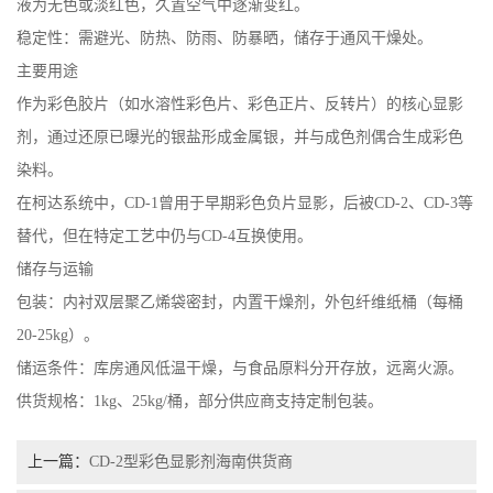
液为无色或淡红色，久置空气中逐渐变红。
稳定性
：需避光、防热、防雨、防暴晒，储存于通风干燥处。
主要用途
作为彩色胶片（如水溶性彩色片、彩色正片、反转片）的核心显影
剂，通过还原已曝光的银盐形成金属银，并与成色剂偶合生成彩色
染料。
在柯达系统中，
CD-1
曾用于早期彩色负片显影，后被
CD-2
、
CD-3
等
替代，但在特定工艺中仍与
CD-4
互换使用。
储存与运输
包装：内衬双层聚乙烯袋密封，内置干燥剂，外包纤维纸桶（每桶
20-25kg
）。
储运条件：库房通风低温干燥，与食品原料分开存放，远离火源。
供货规格
：
1kg
、
25kg/
桶，部分供应商支持定制包装。
上一篇：
CD-2型彩色显影剂海南供货商