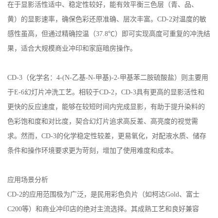
在于显影活性适中、稳定性较好，能有效平衡三色层（青、品、
黄）的显影速率，确保色彩还原准确、层次丰富。
CD-2
对温度的敏
感性虽高，但通过精确控温（
37.8
℃）即可实现高度可重复的冲洗结
果，适合大规模商业冲印和家庭暗房操作。
CD-3
（化学名：
4-(N-
乙基
-N-
甲基
)-2-
甲基苯二胺硫酸盐）则主要用
于
E-6
幻灯片冲洗工艺。相较于
CD-2
，
CD-3
具有更高的显影活性和
更快的反应速度，能够在较短时间内完成显影，有助于提升染料的
色彩饱和度和对比度，契合幻灯片追求高反差、高亮度的视觉需
求。然而，
CD-3
的化学稳定性较差，更易氧化，对配液水质、储存
条件和操作环境要求更为苛刻，增加了使用难度和成本。
应用场景分析
CD-2
的应用范围极为广泛，是民用彩色负片（如柯达
Gold
、富士
C200
等）和商业冲印店的绝对主流选择。其成熟工艺和良好兼容