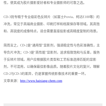
性，使其成为胶片摄影爱好者和专业摄影师的可靠之选。
CD-3
则专精于专业级彩色反转片（如富士
Provia
、柯达
E100
等）的
冲洗，常见于高端商业摄影、印刷打样和档案保存等领域。其高饱
和、高锐度的成像特点，适合需要直接投影或高精度复制的场景。
简而言之，
CD-2
是“通用型”显影剂，强调稳定性与色彩准确性，主
导负片冲洗；
CD-3
是“高性能”显影剂，追求极致饱和与反差，服务
于反转片领域。用户应根据胶片类型和工艺标准选择匹配的显影
剂，不可混用，以确保最佳影像品质。随着胶片文化的复兴，理解
CD-2
与
CD-3
的差异，仍是掌握传统影像技术的重要一环。
文章来源：
http://
www.haixiang-chem.com